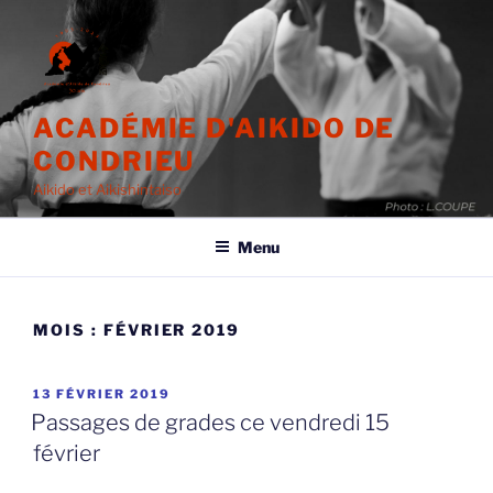
Aller
au
contenu
principal
ACADÉMIE D'AIKIDO DE
CONDRIEU
Aikido et Aikishintaiso
Menu
MOIS :
FÉVRIER 2019
PUBLIÉ
13 FÉVRIER 2019
LE
Passages de grades ce vendredi 15
février