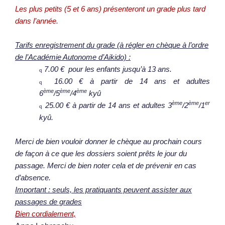
Les plus petits (5 et 6 ans) présenteront un grade plus tard
dans l’année.
Tarifs enregistrement du grade (à régler en chèque à l’ordre
de l’Académie Autonome d’Aikido) :
7.00 € pour les enfants jusqu’à 13 ans.
q
16.00 € à partir de 14 ans et adultes
q
ème
ème
ème
6
/5
/4
kyû
ème
ème
er
25.00 € à partir de 14 ans et adultes 3
/2
/1
q
kyû.
Merci de bien vouloir donner le chèque au prochain cours
de façon à ce que les dossiers soient prêts le jour du
passage. Merci de bien noter cela et de prévenir en cas
d’absence.
Important : seuls, les pratiquants peuvent assister aux
passages de grades
Bien cordialement,