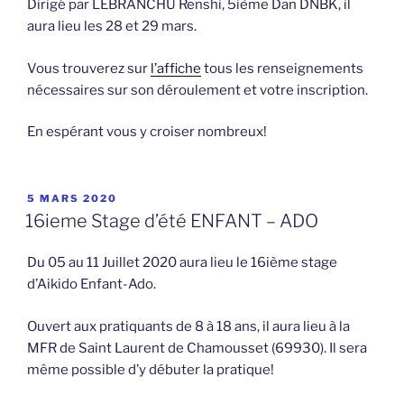
Dirigé par LEBRANCHU Renshi, 5ième Dan DNBK, il
aura lieu les 28 et 29 mars.
Vous trouverez sur
l’affiche
tous les renseignements
nécessaires sur son déroulement et votre inscription.
En espérant vous y croiser nombreux!
PUBLIÉ
5 MARS 2020
LE
16ieme Stage d’été ENFANT – ADO
Du 05 au 11 Juillet 2020 aura lieu le 16ième stage
d’Aikido Enfant-Ado.
Ouvert aux pratiquants de 8 à 18 ans, il aura lieu à la
MFR de Saint Laurent de Chamousset (69930). Il sera
même possible d’y débuter la pratique!