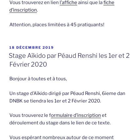
Vous trouverez en lien
l’affiche
ainsi que la
fiche
d’inscription
.
Attention, places limitées à 45 pratiquants!
PUBLIÉ
18 DÉCEMBRE 2019
LE
Stage Aïkido par Péaud Renshi les 1er et 2
Février 2020
Bonjour à toutes et à tous,
Un stage d’Aïkido dirigé par Péaud Renshi, 6ieme dan
DNBK se tiendra les 1er et 2 Février 2020.
Vous trouverez le f
ormulaire d’inscription
et
déroulement du stage dans le lien de ce texte.
Vous espérant nombreux autour de ce moment