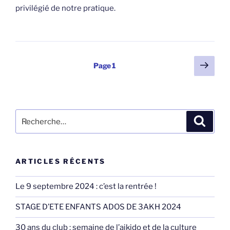
privilégié de notre pratique.
Pagination
Page
Page
1
suiv
des
publications
Recherche
Recher
pour
:
ARTICLES RÉCENTS
Le 9 septembre 2024 : c’est la rentrée !
STAGE D’ETE ENFANTS ADOS DE 3AKH 2024
30 ans du club : semaine de l’aikido et de la culture