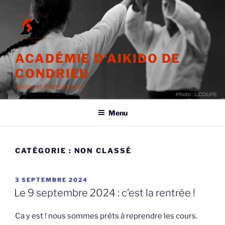
Aller
au
contenu
principal
ACADÉMIE D'AIKIDO DE
CONDRIEU
Aikido et Aikishintaiso
Menu
CATÉGORIE :
NON CLASSÉ
PUBLIÉ
3 SEPTEMBRE 2024
LE
Le 9 septembre 2024 : c’est la rentrée !
Ca y est ! nous sommes prêts à reprendre les cours.