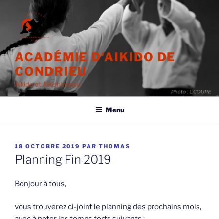
Aller
au
contenu
principal
ACADÉMIE D'AIKIDO DE
CONDRIEU
Aikido et Aikishintaiso
Menu
PUBLIÉ
18 OCTOBRE 2019
PAR
THOMAS
LE
Planning Fin 2019
Bonjour à tous,
vous trouverez ci-joint le planning des prochains mois,
avec à noter les temps forts suivants :