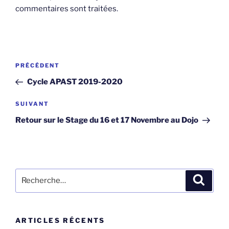
commentaires sont traitées
.
Navigation
Article
PRÉCÉDENT
de
précédent
Cycle APAST 2019-2020
l’article
Article
SUIVANT
suivant
Retour sur le Stage du 16 et 17 Novembre au Dojo
Recherche
Recher
pour
:
ARTICLES RÉCENTS