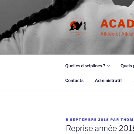
Aller
au
contenu
ACAD
principal
Aikido et Aikis
Quelles disciplines ?
Quels 
Contacts
Administratif
PUBLIÉ
5 SEPTEMBRE 2018
PAR
THOM
LE
Reprise année 201