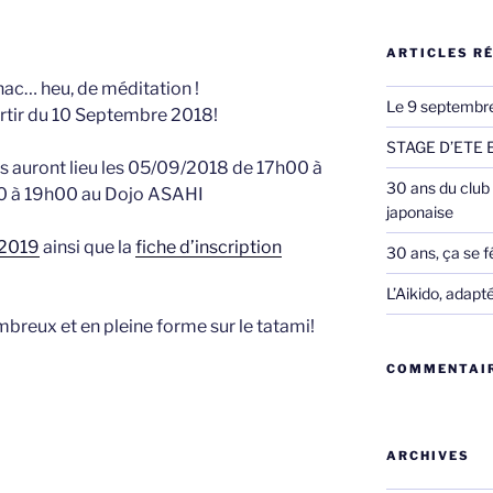
:
ARTICLES R
nac… heu, de méditation !
Le 9 septembre 
rtir du 10 Septembre 2018!
STAGE D’ETE
s auront lieu les 05/09/2018 de 17h00 à
30 ans du club :
0 à 19h00 au Dojo ASAHI
japonaise
/2019
ainsi que la
fiche d’inscription
30 ans, ça se fê
L’Aikido, adapt
breux et en pleine forme sur le tatami!
COMMENTAIR
ARCHIVES