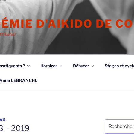
ÉMIE D'AIKIDO DE C
hintaiso
pratiquants ?
Horaires
Débuter
Stages et cycl
Anne LEBRANCHU
AS
Recherche
8 – 2019
pour